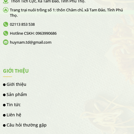
Thôn Tích Cực, Xã Tam Đảo, Tỉnh Phú Thọ.
Trang trại nuôi trồng số 1: thôn Chăm chỉ, xã Tam Đảo, Tỉnh Phú
Thọ.
02113 853 538
Hotline CSKH: 0963990686
huynam.td@gmail.com
GIỚI THIỆU
Giới thiệu
Sản phẩm
Tin tức
Liên hệ
Câu hỏi thường gặp