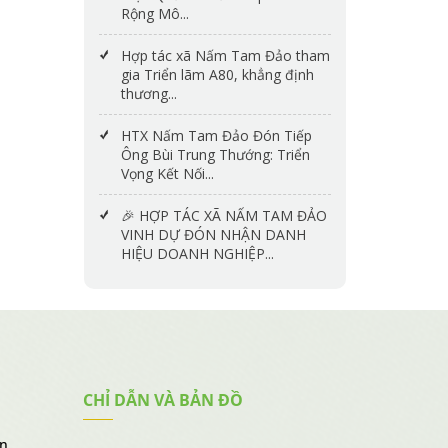
Rộng Mô...
Hợp tác xã Nấm Tam Đảo tham
gia Triển lãm A80, khẳng định
thương...
HTX Nấm Tam Đảo Đón Tiếp
Ông Bùi Trung Thướng: Triển
Vọng Kết Nối...
🎉 HỢP TÁC XÃ NẤM TAM ĐẢO
VINH DỰ ĐÓN NHẬN DANH
HIỆU DOANH NGHIỆP...
CHỈ DẪN VÀ BẢN ĐỒ
ển