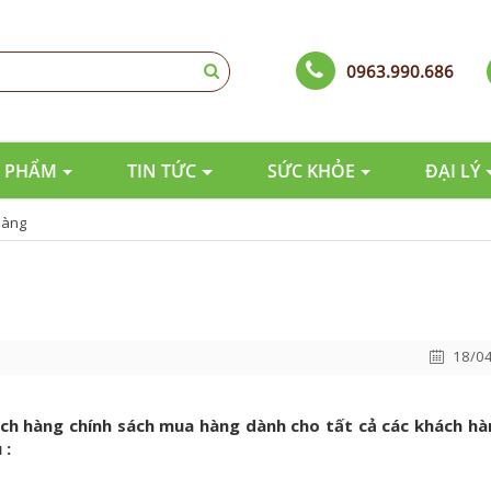
0963.990.686
 PHẨM
TIN TỨC
SỨC KHỎE
ĐẠI LÝ
hàng
18/04
ch hàng chính sách mua hàng dành cho tất cả các khách hà
 :