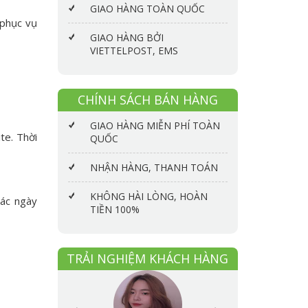
GIAO HÀNG TOÀN QUỐC
 phục vụ
GIAO HÀNG BỞI
VIETTELPOST, EMS
CHÍNH SÁCH BÁN HÀNG
GIAO HÀNG MIỄN PHÍ TOÀN
te. Thời
QUỐC
NHẬN HÀNG, THANH TOÁN
KHÔNG HÀI LÒNG, HOÀN
các ngày
TIỀN 100%
TRẢI NGHIỆM KHÁCH HÀNG