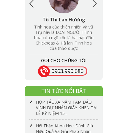
Lan Hương
Hồng Duyên
hiên nhiên và vũ
Sản phẩm dược thảo của Nấm
ÀI NGƯỜI ! Tinh
Tam Đảo đã khẳng định được
c là hai hạt đậu
uy tín chất lượng trong lòng
à lan! Tinh hoa
người sử dụng. Điều đó có
ảo dược
được không những
GỌI CHO CHÚNG TÔI
0963.990.686
TIN TỨC NỔI BẬT
HỢP TÁC XÃ NẤM TAM ĐẢO
VINH DỰ NHẬN GIẤY KHEN TẠI
LỄ KỶ NIỆM 15...
Hội Thảo Khoa Học: Đánh Giá
Hiệu Quả Và Giải Pháp Nhân