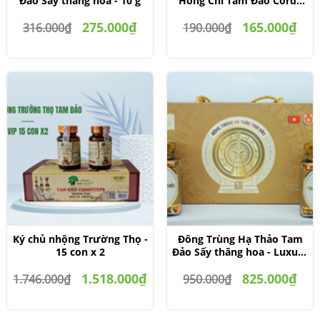
Đảo Sấy thăng hoa - 10 g
Hồng Chi Tam Đảo Cordy
Body Tea
275.000₫
165.000₫
316.000₫
190.000₫
Ký chủ nhộng Trường Thọ -
Đông Trùng Hạ Thảo Tam
15 con x 2
Đảo Sấy thăng hoa - Luxury
10 g x 2
1.518.000₫
825.000₫
1.746.000₫
950.000₫