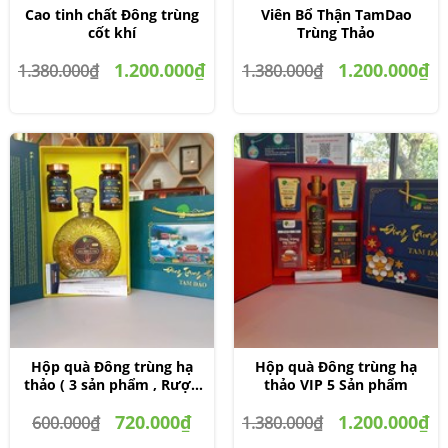
Cao tinh chất Đông trùng
Viên Bổ Thận TamDao
cốt khí
Trùng Thảo
1.200.000₫
1.200.000₫
1.380.000₫
1.380.000₫
Hộp quà Đông trùng hạ
Hộp quà Đông trùng hạ
thảo ( 3 sản phẩm , Rượu
thảo VIP 5 Sản phẩm
ĐTHT XO, ĐTHT 5g)
720.000₫
1.200.000₫
600.000₫
1.380.000₫